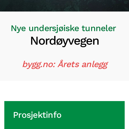
Nye u
ndersjøiske tunneler
Nordøyvegen
bygg.no: Årets anlegg
Prosjektinfo