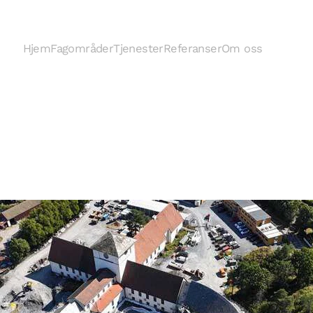
Hjem
Fagområder
Tjenester
Referanser
Om oss