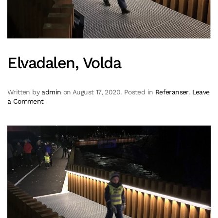
Elvadalen, Volda
Written by
admin
on
August 17, 2020
. Posted in
Referanser
.
Leave
a Comment